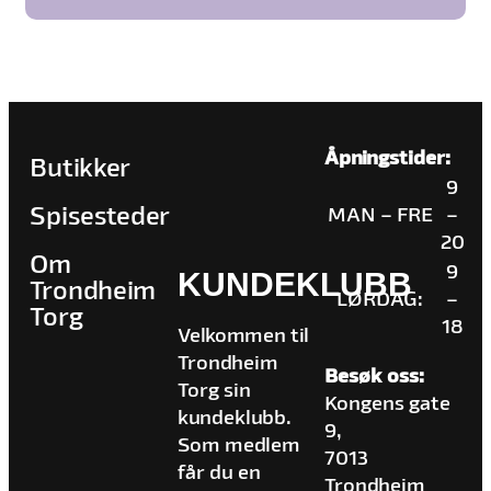
Åpningstider:
Butikker
9
Spisesteder
MAN – FRE
–
20
Om
9
KUNDEKLUBB
Trondheim
LØRDAG:
–
Torg
18
Velkommen til
Trondheim
Besøk oss:
Torg sin
Kongens gate
kundeklubb.
9,
Som medlem
7013
får du en
Trondheim