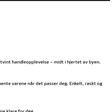
ttvint handleopplevelse – midt i hjertet av byen.
hente varene når det passer deg. Enkelt, raskt og
ne klare for deg.