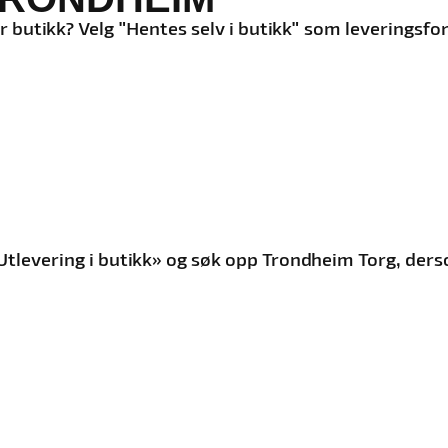
år butikk? Velg "Hentes selv i butikk" som leveringsf
g «Utlevering i butikk» og søk opp Trondheim Torg, d