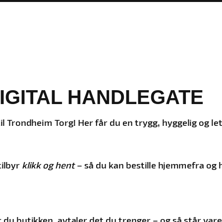
IGITAL HANDLEGATE
il Trondheim Torg! Her får du en trygg, hyggelig og le
tilbyr
klikk og hent
– så du kan bestille hjemmefra og 
r du butikken, avtaler det du trenger – og så står vare