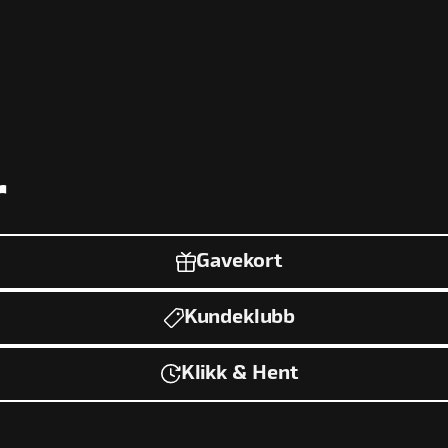
r
Gavekort
Kundeklubb
Klikk & Hent