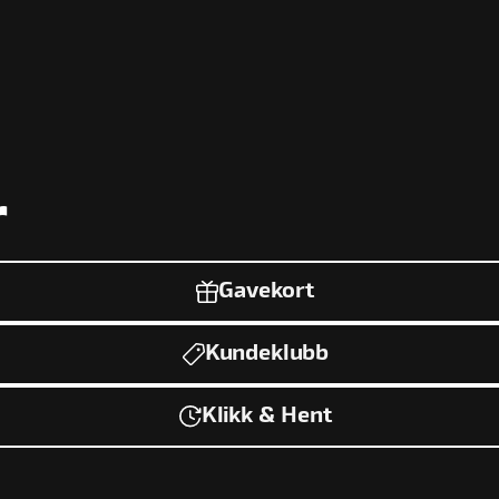
r
Gavekort
Kundeklubb
Klikk & Hent