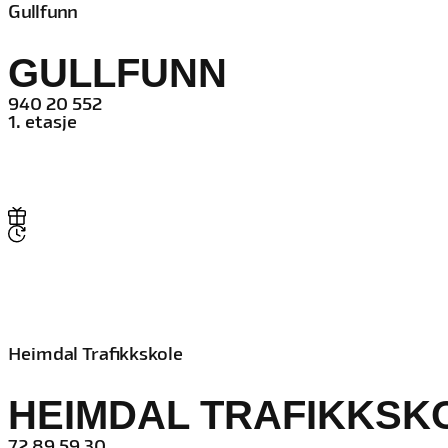
Gullfunn
GULLFUNN
940 20 552
1. etasje
Heimdal Trafikkskole
HEIMDAL TRAFIKKSK
72 89 59 30