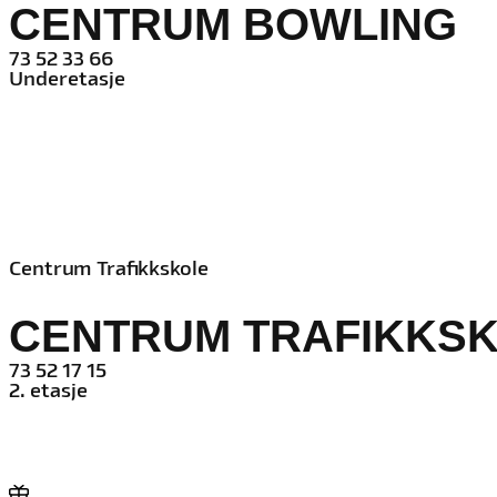
CENTRUM BOWLING
73 52 33 66
Underetasje
Centrum Trafikkskole
CENTRUM TRAFIKKS
73 52 17 15
2. etasje