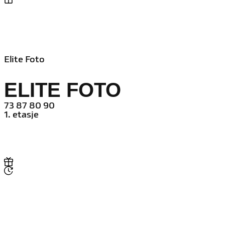
Elite Foto
ELITE FOTO
73 87 80 90
1. etasje