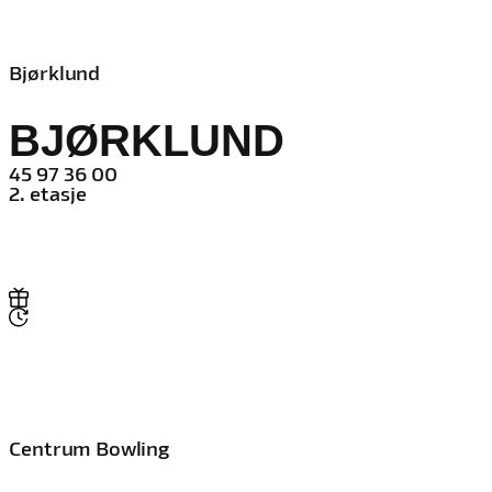
Bjørklund
BJØRKLUND
45 97 36 00
2. etasje
Centrum Bowling