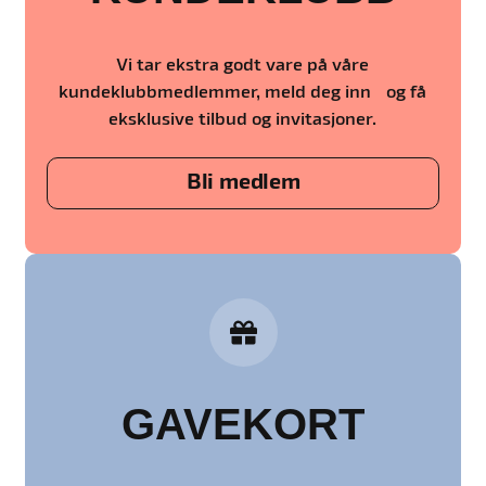
Vi tar ekstra godt vare på våre
kundeklubbmedlemmer, meld deg inn og få
eksklusive tilbud og invitasjoner.
Bli medlem
GAVEKORT