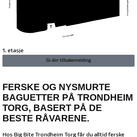
Kongens gate
Erling Skakkes gate
Prinsens gate
1. etasje
Gi din tilbakemelding
FERSKE OG NYSMURTE
BAGUETTER PÅ TRONDHEIM
TORG, BASERT PÅ DE
BESTE RÅVARENE.
Hos Big Bite Trondheim Torg får du alltid ferske