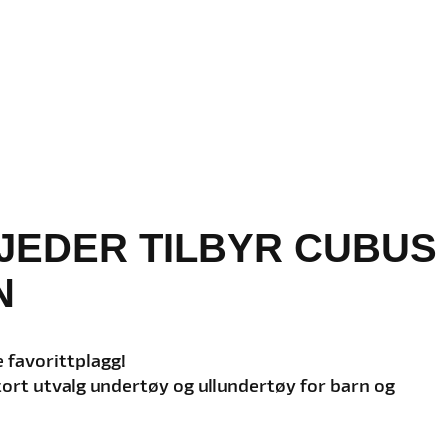
JEDER TILBYR CUBUS
N
e favorittplagg!
 stort utvalg undertøy og ullundertøy for barn og