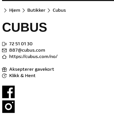
Hjem
Butikker
Cubus
CUBUS
72 51 01 30
887@cubus.com
https://cubus.com/no/
Aksepterer gavekort
Klikk & Hent