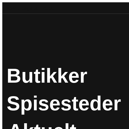
Åpent i dag 9.00 – 20.00
Butikker
Spisesteder