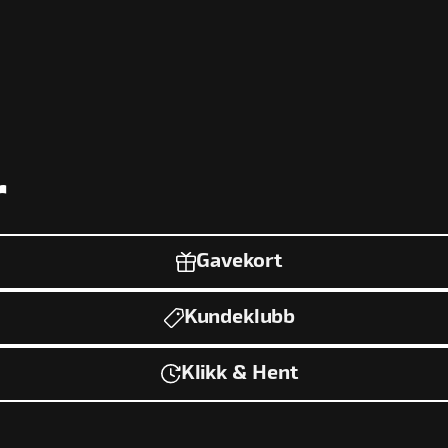
r
Gavekort
Kundeklubb
Klikk & Hent