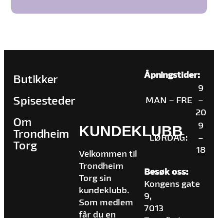
Åpningstider:
Butikker
9
Spisesteder
MAN – FRE
–
20
Om
9
KUNDEKLUBB
Trondheim
LØRDAG:
–
Torg
18
Velkommen til
Trondheim
Besøk oss:
Torg sin
Kongens gate
kundeklubb.
9,
Som medlem
7013
får du en