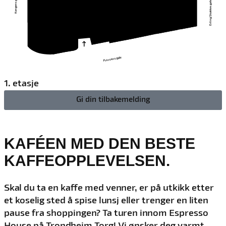
Kongens gate
Erling Skakkes gate
Prinsens gate
1. etasje
Gi din tilbakemelding
KAFÉEN MED DEN BESTE
KAFFEOPPLEVELSEN.
Skal du ta en kaffe med venner, er på utkikk etter
et koselig sted å spise lunsj eller trenger en liten
pause fra shoppingen? Ta turen innom Espresso
House på Trondheim Torg! Vi ønsker deg varmt