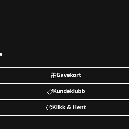
r
Gavekort
Kundeklubb
Klikk & Hent