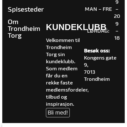
9
Spisesteder
MAN – FRE
–
20
Om
9
KUNDEKLUBB
Trondheim
LØRDAG:
–
Torg
18
Velkommen til
Trondheim
Besøk oss:
Torg sin
Kongens gate
kundeklubb.
9,
Som medlem
7013
får du en
Trondheim
rekke faste
medlemsfordeler,
tilbud og
inspirasjon.
Bli med!