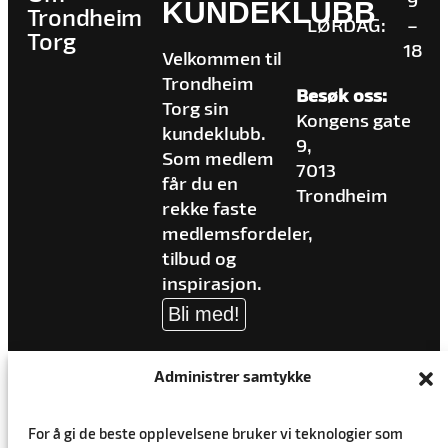
9
KUNDEKLUBB
Trondheim
LØRDAG:
–
Torg
18
Velkommen til
Trondheim
Besøk oss:
Torg sin
Kongens gate
kundeklubb.
9,
Som medlem
7013
får du en
Trondheim
rekke faste
medlemsfordeler,
tilbud og
inspirasjon.
Bli med!
Administrer samtykke
For å gi de beste opplevelsene bruker vi teknologier som