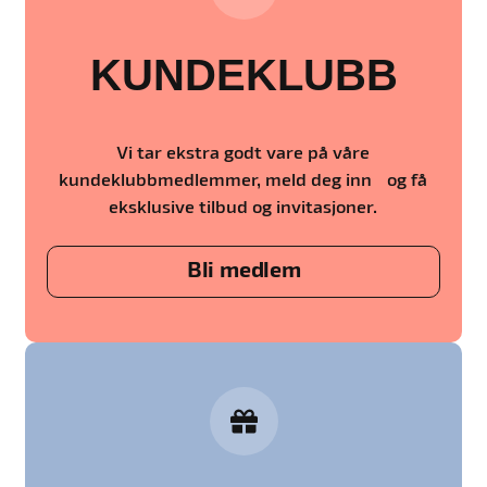
KUNDEKLUBB
Vi tar ekstra godt vare på våre
kundeklubbmedlemmer, meld deg inn og få
eksklusive tilbud og invitasjoner.
Bli medlem