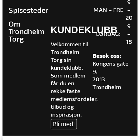
9
Spisesteder
MAN – FRE
–
20
Om
9
KUNDEKLUBB
Trondheim
LØRDAG:
–
Torg
18
Velkommen til
Trondheim
Besøk oss:
Torg sin
Kongens gate
kundeklubb.
9,
Som medlem
7013
får du en
Trondheim
rekke faste
medlemsfordeler,
tilbud og
inspirasjon.
Bli med!