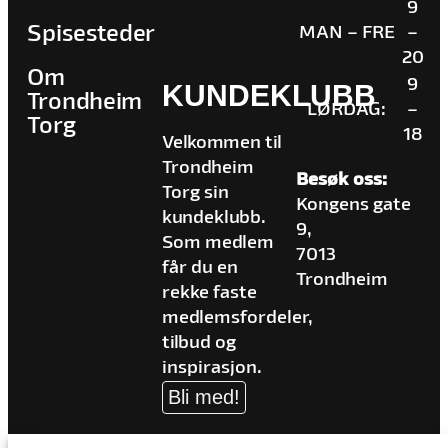
9
Spisesteder
MAN – FRE
–
20
Om
9
KUNDEKLUBB
Trondheim
LØRDAG:
–
Torg
18
Velkommen til
Trondheim
Besøk oss:
Torg sin
Kongens gate
kundeklubb.
9,
Som medlem
7013
får du en
Trondheim
rekke faste
medlemsfordeler,
tilbud og
inspirasjon.
Bli med!