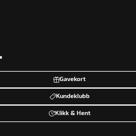
r
Gavekort
Kundeklubb
Klikk & Hent