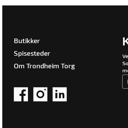
Butikker
Spisesteder
Ve
So
Om Trondheim Torg
me
Personvernerklæring