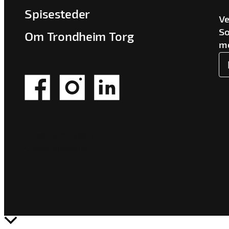
Spisesteder
Ve
So
Om Trondheim Torg
me
Personvernerklæring
Cookie-erklæring