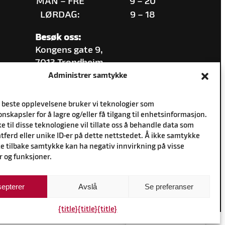
MAN – FRE
9 – 20
LØRDAG:
9 – 18
Besøk oss:
Kongens gate 9,
7013 Trondheim
Administrer samtykke
e beste opplevelsene bruker vi teknologier som
nskapsler for å lagre og/eller få tilgang til enhetsinformasjon.
 til disse teknologiene vil tillate oss å behandle data som
tferd eller unike ID-er på dette nettstedet. Å ikke samtykke
ke tilbake samtykke kan ha negativ innvirkning på visse
r og funksjoner.
epterer
Avslå
Se preferanser
{title}
{title}
{title}