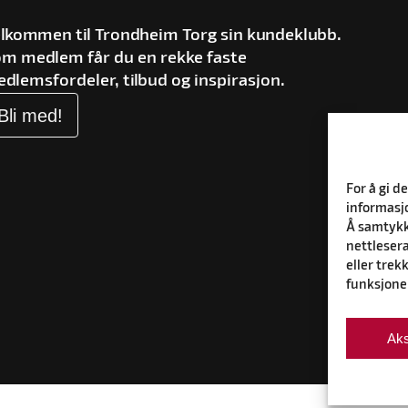
lkommen til Trondheim Torg sin kundeklubb.
m medlem får du en rekke faste
dlemsfordeler, tilbud og inspirasjon.
Bli med!
For å gi d
informasjo
Å samtykke
nettlesera
eller trek
funksjone
Aks