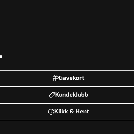
r
Gavekort
Kundeklubb
Klikk & Hent